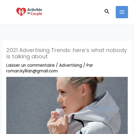
Aller
Recherche
au
contenu
2021 Advertising Trends: here’s what nobody
is talking about
Laisser un commentaire
/
Advertising
/ Par
roman.kyllian@gmail.com