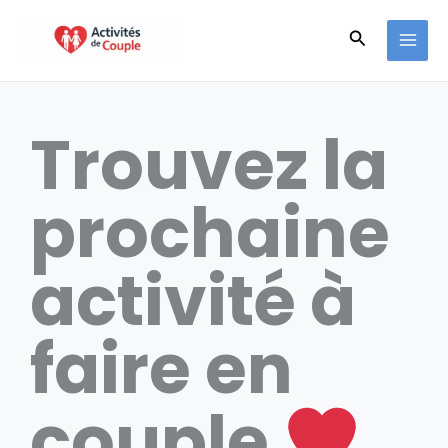
Aller
Recherche
au
contenu
Trouvez la
prochaine
activité à
faire en
couple